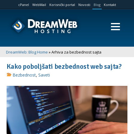
cPanel
WebMail
Korisnički portal
Novosti
Blog
Kontakt
DreamWeb: Blog Home
» Arhiva za bezbednost sajta
Kako poboljšati bezbednost web sajta?
Bezbednost
,
Saveti