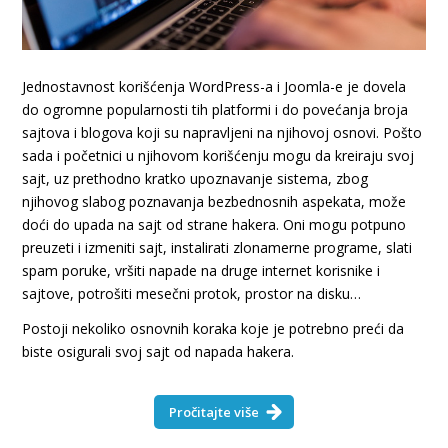
Jednostavnost korišćenja WordPress-a i Joomla-e je dovela
do ogromne popularnosti tih platformi i do povećanja broja
sajtova i blogova koji su napravljeni na njihovoj osnovi. Pošto
sada i početnici u njihovom korišćenju mogu da kreiraju svoj
sajt, uz prethodno kratko upoznavanje sistema, zbog
njihovog slabog poznavanja bezbednosnih aspekata, može
doći do upada na sajt od strane hakera. Oni mogu potpuno
preuzeti i izmeniti sajt, instalirati zlonamerne programe, slati
spam poruke, vršiti napade na druge internet korisnike i
sajtove, potrošiti mesečni protok, prostor na disku…
Postoji nekoliko osnovnih koraka koje je potrebno preći da
biste osigurali svoj sajt od napada hakera.
Pročitajte više